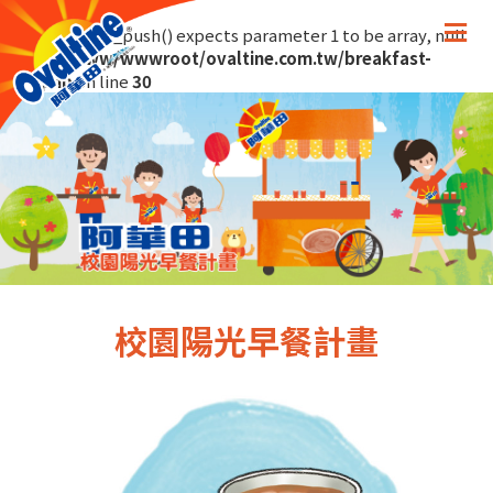
Warning
: array_push() expects parameter 1 to be array, null
given in
/www/wwwroot/ovaltine.com.tw/breakfast-
plan.php
on line
30
校園陽光早餐計畫