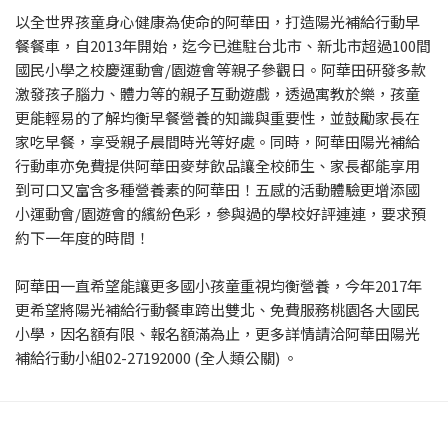
以全世界孩童身心健康為使命的阿華田，打造陽光補給行動早
餐餐車，自2013年開始，迄今已進駐台北市、新北市超過100間
國民小學之校慶運動會/園遊會等親子參觀日。阿華田研發多款
激發孩子腦力、體力等的親子互動遊戲，透過寓教於樂，孩童
更能輕易的了解均衡早餐營養的知識與重要性，並鼓勵家長在
家吃早餐，享受親子晨間時光等好處。同時，阿華田陽光補給
行動車亦免費提供阿華田麥芽飲品讓全校師生、家長都能享用
到可口又富含多種營養素的阿華田！五感的活動體驗更增添國
小運動會/園遊會的繽紛色彩，參與過的學校好評連連，要求預
約下一年度的時間！
阿華田一直希望能讓更多國小孩童重視均衡營養，今年2017年
更希望將陽光補給行動餐車跨出雙北、免費服務桃園各大國民
小學，因名額有限、報名額滿為止，更多詳情請洽阿華田陽光
補給行動小組02-27192000 (全人類公關) 。